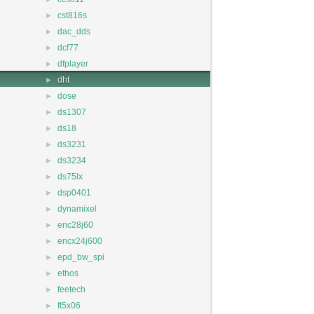
►
cst816s
►
dac_dds
►
dcf77
►
dfplayer
►
dht
►
dose
►
ds1307
►
ds18
►
ds3231
►
ds3234
►
ds75lx
►
dsp0401
►
dynamixel
►
enc28j60
►
encx24j600
►
epd_bw_spi
►
ethos
►
feetech
►
ft5x06