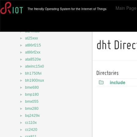
►
amg88xx
Main Page
The friendly Operating System for the Internet of Things
►
apa102
►
apds99xx
►
at24cxxx
►
at24mac
►
at25xxx
dht Dire
►
at86rf215
►
at86rf2xx
►
ata8520e
►
atwinc15x0
►
Directories
bh1750fvi
►
bh1900nux
include
►
bme680
►
bmp180
►
bmx055
►
bmx280
►
bq2429x
►
cc110x
►
cc2420
►
ccs811