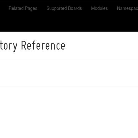
Related Pages
Supported Boards
Modules
Namespac
ctory Reference