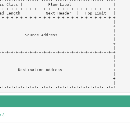
-+-+-+-+-+-+-+-+-+-+-+-+-+-+-+-+-+-+-+-+-+-+-+-+-+
ic Class |           Flow Label                  |
-+-+-+-+-+-+-+-+-+-+-+-+-+-+-+-+-+-+-+-+-+-+-+-+-+
ad Length        |  Next Header  |   Hop Limit   |
-+-+-+-+-+-+-+-+-+-+-+-+-+-+-+-+-+-+-+-+-+-+-+-+-+
                                                 |
                                                 +
                                                 |
           Source Address                        +
                                                 |
                                                 +
                                                 |
-+-+-+-+-+-+-+-+-+-+-+-+-+-+-+-+-+-+-+-+-+-+-+-+-+
                                                 |
                                                 +
                                                 |
        Destination Address                      +
                                                 |
                                                 +
                                                 |
-+-+-+-+-+-+-+-+-+-+-+-+-+-+-+-+-+-+-+-+-+-+-+-+-+
n 3