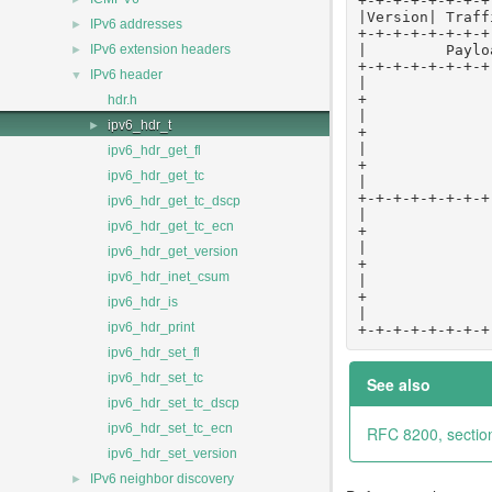
+-+-+-+-+-+-+-+
|Version| Traff
►
IPv6 addresses
+-+-+-+-+-+-+-+
►
|         Paylo
IPv6 extension headers
+-+-+-+-+-+-+-+
▼
IPv6 header
|              
+              
hdr.h
|              
►
ipv6_hdr_t
+              
|              
ipv6_hdr_get_fl
+              
ipv6_hdr_get_tc
|              
+-+-+-+-+-+-+-+
ipv6_hdr_get_tc_dscp
|              
ipv6_hdr_get_tc_ecn
+              
|              
ipv6_hdr_get_version
+              
ipv6_hdr_inet_csum
|              
+              
ipv6_hdr_is
|              
ipv6_hdr_print
+-+-+-+-+-+-+-+
ipv6_hdr_set_fl
ipv6_hdr_set_tc
See also
ipv6_hdr_set_tc_dscp
ipv6_hdr_set_tc_ecn
RFC 8200, sectio
ipv6_hdr_set_version
►
IPv6 neighbor discovery