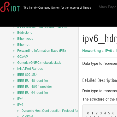
►
CoRE RD Endpoint and Lookup Client
Main Page
The friendly Operating System for the Internet of Things
►
DNS defines
►
DNS defines
►
DTLS
►
DTLS Session Management (DSM)
►
Eddystone
ipv6_hdr
►
Ether types
►
Ethernet
Networking
»
IPv6
»
►
Forwarding Information Base (FIB)
►
GCoAP
►
Data type to represe
Generic (GNRC) network stack
►
IANA Port Ranges
►
IEEE 802.15.4
Detailed Description
►
IEEE EUI-48 identifier
►
IEEE EUI-48/64 provider
Data type to represe
►
IEEE EUI-64 identifier
The structure of the 
►
IPv4
▼
IPv6
►
Dynamic Host Configuration Protocol for IPv6 (DHCPv6)
 0 1 2 3 4 5 6
►
ICMPV6