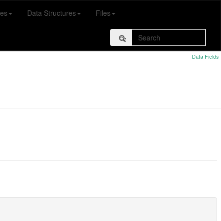
es
Data Structures
Files
Data Fields