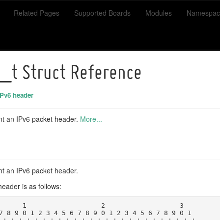
Related Pages
Supported Boards
Modules
Namespac
_t Struct Reference
IPv6 header
nt an IPv6 packet header.
More...
nt an IPv6 packet header.
header is as follows:
                     1                   2                   3
 7 8 9 0 1 2 3 4 5 6 7 8 9 0 1 2 3 4 5 6 7 8 9 0 1